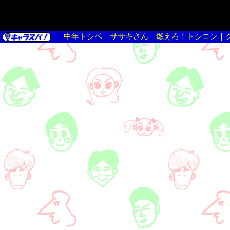
中年トシベ
｜
ササキさん
｜
燃えろ！トシコン
｜