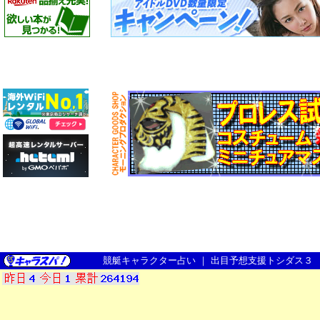
競艇キャラクター占い
｜
出目予想支援トシダス３