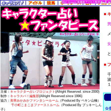
■
■
主催：
キャラクター占いプロジェクト
(Allright Reserved. since 2000)
制作：
キャラスパ！編集部
(Allright Reserved.since 1996)
協力：
美華みかみかファンタシールーム
（Produced By ペキン山極）
千小町こまこまファーストルーム
（Produced By プッキーしん
☆
子）