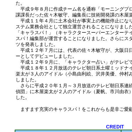
た。
平成９年８月に作成チーム名を通称「モーニングプロ
課課長だった佐々木敏守、編集長に技術開発課の木屋
平成１１年４月に土木会社が事実上の機能停止になり
ステム業務会社として独立運営されることになりまし
「キャラスパ！」（キャラクタースーパーエンターテ
スパ！編集部が運営することになりました。さらにス
ツを発表しました。
平成１２年７月には、代表の佐々木敏守が、大阪日日
ーとしてデビューしました。
平成１２年９月に、「キャラクター占い」がテレビで
平成１８年１２月放送のテレビ朝日系土曜ミッドナイ
楽太が３人のアイドル（小島由利絵、沢井美優、仲村
しました。
さらに平成２０年１月～３月放送のテレビ朝日系連続
偵団」に木屋楽太が２人のアイドル（夏帆、市川由衣
した。
ますます充実のキャラスパ！をこれからも是非ご愛
CREDIT