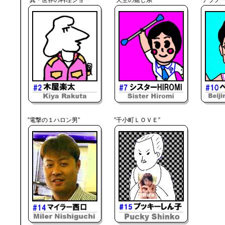
”電撃の１ハロン男”
”千小町ＬＯＶＥ”