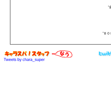
“
”Ｂ
Tweets by chara_super