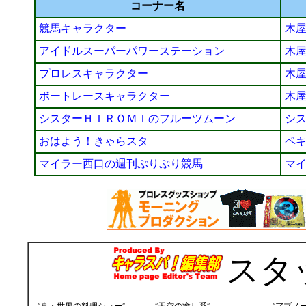
コーナー名
競馬キャラクター
木
アイドルスーパーパワーステーション
木
プロレスキャラクター
木
ボートレースキャラクター
木
シスターＨＩＲＯＭＩのフルーツムーン
シ
おはよう！きゃらスタ
ペ
マイラー西口の週刊ぷりぷり競馬
マ
スタ
”真・世界の料理ショー”
”天空の癒し系”
”アブノ