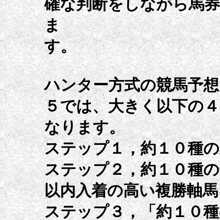
確な判断をしながら馬
ま
す。
ハンター方式の競馬予想
５では、大きく以下の
なります。
ステップ１，約１０種の
ステップ２，約１０種の
以内入着の高い複勝軸馬
ステップ３，「約１０種