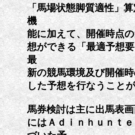
「馬場状態脚質適性」算
機
能に加えて、開催時点の
想ができる「最適予想要
最
新の競馬環境及び開催時
した予想を行なうこと
馬券検討は主に出馬表画
にはＡｄｉｎｈｕｎｔｅ