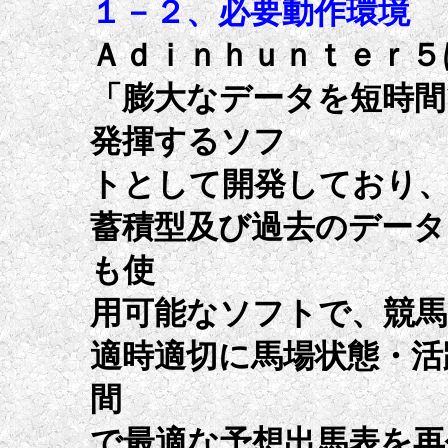
１－２、必要動作環境
Ａｄｉｎｈｕｎｔｅｒ５
「膨大なデータを短時間
発揮するソフ
トとして開発しており
蓄積型及び過去のデータ
も使
用可能なソフトで、競馬
適時適切に馬場状態・活
間
で最適な予想出馬表を