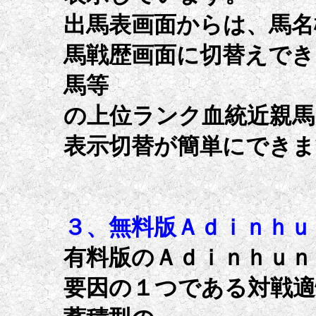
出馬表画面からは、馬名
馬戦歴画面に切替えでき
馬等
の上位ランク血統近親馬
表示切替が簡単にできま
３、無料版Ａｄｉｎｈｕ
有料版のＡｄｉｎｈｕｎ
要因の１つである対戦適