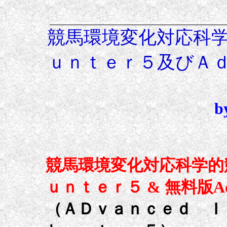
競馬環境変化対応科
ｕｎｔｅｒ５及びＡ
b
競馬環境変化対応科学的
ｕｎｔｅｒ５ & 無料版Adin
（ＡＤｖａｎｃｅｄ 