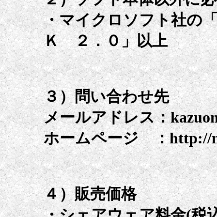
・マイクロソフト社の「
Ｋ ２．０」以上
３）問い合わせ先
メールアドレス：kazuomorish
ホームページ ：http://m.gm
４）販売価格
・シェアウェア料金(税