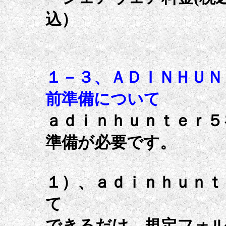
込）
１－３、ＡＤＩＮＨＵＮ
前準備について
ａｄｉｎｈｕｎｔｅｒ５
準備が必要です。
１）、ａｄｉｎｈｕｎｔ
て
できるだけ、規定フォ