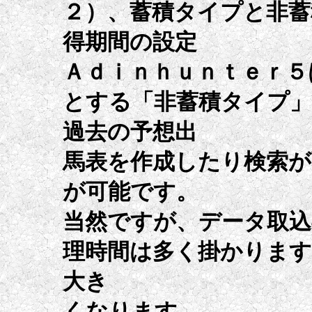
２）、蓄積タイプと非蓄
得期間の設定
Ａｄｉｎｈｕｎｔｅｒ５
とする「非蓄積タイプ」
過去の予想出
馬表を作成したり検索が
が可能です。
当然ですが、データ取込
理時間は多く掛かりま
大き
くなります。