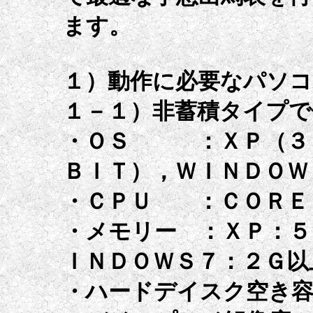
ます。
１）動作に必要なパソコ
１－１）非蓄積タイプで
・ＯＳ ：ＸＰ（３２
ＢＩＴ），ＷＩＮＤＯＷ
・ＣＰＵ ：ＣＯＲＥ
・メモリー ：ＸＰ：５
ＩＮＤＯＷＳ７：２Ｇ以
・ハードデイスク空き容