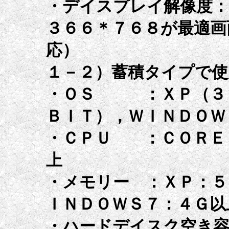
・デイスプレイ解像度：
３６６＊７６８が最適画
応）
１－２）蓄積タイプで使
・ＯＳ ：ＸＰ（３２
ＢＩＴ），ＷＩＮＤＯＷ
・ＣＰＵ ：ＣＯＲＥ
上
・メモリー ：ＸＰ：５
ＩＮＤＯＷＳ７：４Ｇ以
・ハードデイスク空き容