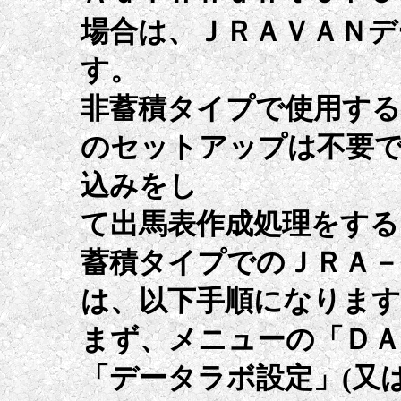
場合は、ＪＲＡＶＡＮデ
す。
非蓄積タイプで使用する
のセットアップは不要
込みをし
て出馬表作成処理をする
蓄積タイプでのＪＲＡ
は、以下手順になります
まず、メニューの「ＤＡ
「データラボ設定」(又