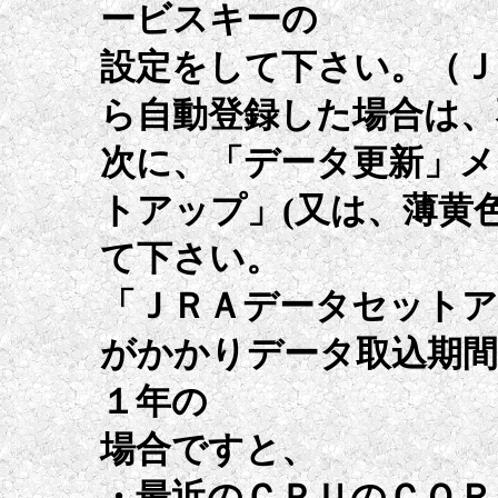
ービスキーの
設定をして下さい。（Ｊ
ら自動登録した場合は、
次に、「データ更新」メ
トアップ」(又は、薄黄
て下さい。
「ＪＲＡデータセットア
がかかりデータ取込期間
１年の
場合ですと、
・最近のＣＰＵのＣＯＲ