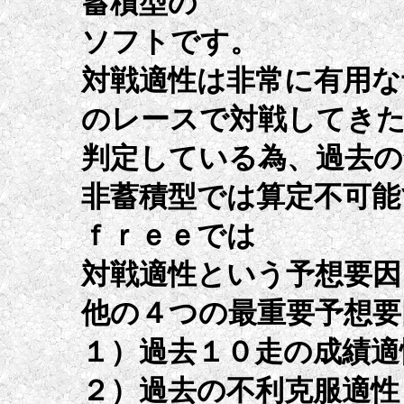
蓄積型の
ソフトです。
対戦適性は非常に有用な
のレースで対戦してき
判定している為、過去の
非蓄積型では算定不可能
ｆｒｅｅでは
対戦適性という予想要因
他の４つの最重要予想要
１）過去１０走の成績適
２）過去の不利克服適性