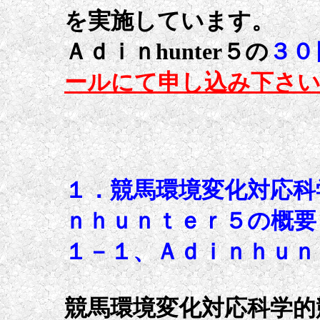
を実施しています。
Ａｄｉｎhunter５の
３０
ールにて申し込み
下さ
１．競馬環境変化対応科
ｎｈｕｎｔｅｒ５の概要
１－１、Ａｄｉｎｈｕｎ
競馬環境変化対応科学的