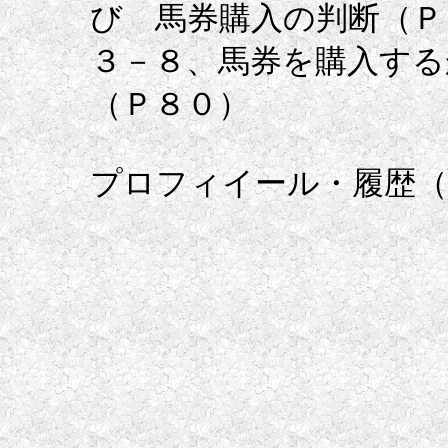
び 馬券購入の判断（Ｐ
３－８、馬券を購入す
（Ｐ８０）
プロフィイール・履歴（