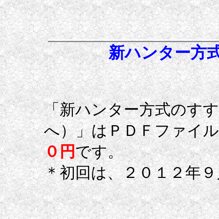
新ハンター方
「新ハンター方式のす
へ）」はＰＤＦファイル
０円
です。
＊初回は、２０１２年９