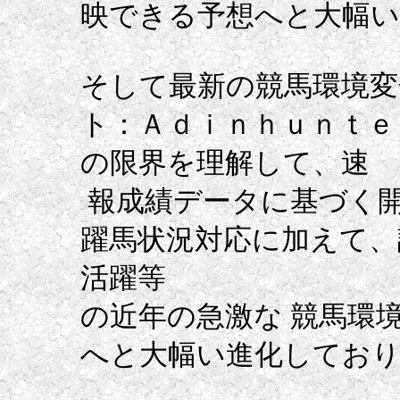
映できる予想へと大幅
そして最新の競馬環境変
ト：Ａｄｉｎｈｕｎｔｅ
の限界を理解して、速
報成績データに基づく
躍馬状況対応に加えて、
活躍等
の近年の急激な 競馬環
へと大幅い進化してお