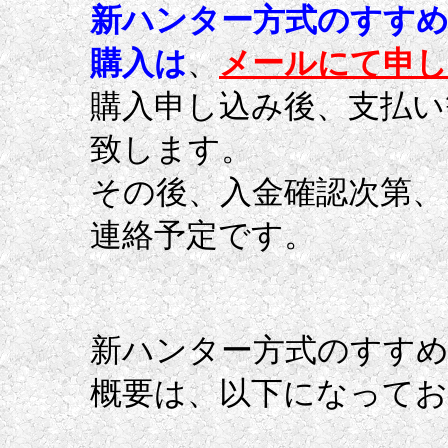
新ハンター方式のすす
購入は
、
メールにて申し
購入申し込み後、支払い
致します。
その後、入金確認次第、
連絡予定です。
新ハンター方式のすす
概要は、以下になって