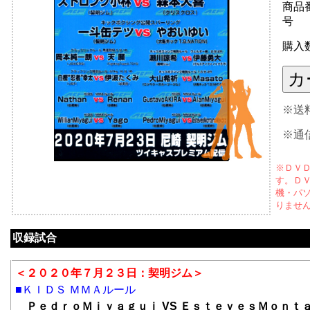
商品
号
購入
※送
※通
※ＤＶ
す。Ｄ
機・パ
りませ
収録試合
＜２０２０年７月２３日：契明ジム＞
■ＫＩＤＳ ＭＭＡルール
ＰｅｄｒｏＭｉｙａｇｕｉ VS ＥｓｔｅｖｅｓＭｏｎｔ