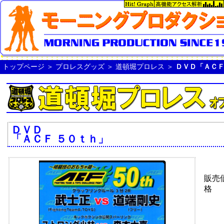
トップページ
＞
プロレスグッズ
＞
道頓堀プロレス
＞
ＤＶＤ「ＡＣＦ
ＤＶＤ
「ＡＣＦ ５０ｔｈ」
販売
格