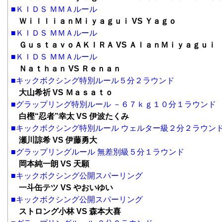
■ＫＩＤＳ ＭＭＡルール
ＷｉｌｌｉａｎＭｉｙａｇｕｉ VS Ｙａｇｏ
■ＫＩＤＳ ＭＭＡルール
ＧｕｓｔａｖｏＡＫＩＲＡ VS ＡｌａｎＭｉｙａｇｕｉ
■ＫＩＤＳ ＭＭＡルール
Ｎａｔｈａｎ VS Ｒｅｎａｎ
■キックボクシング特別ルール５分２ラウンド
大山希祈 VS Ｍａｓａｔｏ
■グラップリング特別ルール －６７ｋｇ１０分１ラウンド
白樫“忍者”幸太 VS 伊波たくみ
■キックボクシング特別ルール ウェルター級２分２ラウン
瀬川諒希 VS 伊藤勇大
■グラップリングルール 無差別級５分１ラウンド
岡本純一朗 VS 天願
■キックボクシング公開スパーリング
一斗缶テツ VS やおいゆい
■キックボクシング公開スパーリング
ストロング小林 VS 森本大喜