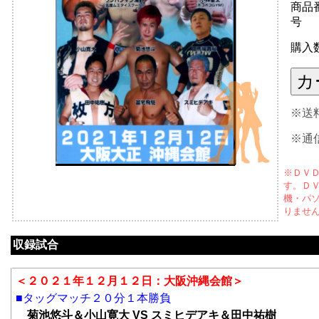
商品
号
購入
※送
※通
※ＤＶ
す。Ｄ
機・パ
りませ
収録試合
＜２０２１年１２月１２日：大阪沖縄会館＞
■タッグマッチ２０分１本勝負
菊池悠斗＆小山寛大 VS スミヒデアキ＆田中祐樹