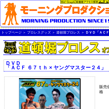
トップページ
＞
プロレスグッズ
＞
道頓堀プロレス
＞
ＤＶＤ「ＡＣＦ
ＤＶＤ
「ＡＣＦ ６７ｔｈ × ヤングマスター２４」
販売
格