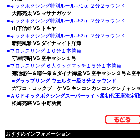
■キックボクシング特別ルール -71kg ２分２ラウンド
大部亮太 VS マサナガッツ
■キックボクシング特別ルール -62kg ２分２ラウンド
山下信雄 VS トキヤ
■キックボクシング特別ルール -62kg ２分２ラウンド
新熊風雅 VS ダイナマイト洋輝
■プロレスリング １０分１本勝負
守屋博昭 VS 空手マシン１号
■プロレスリング ６人タッグマッチ１５分１本勝負
菊池悠斗＆晴斗希＆ダイナ御堂 VS 空手マシン２号＆
■グラップリング ウェルター級３分２ラウンド
ガワコ・ロックブーケ VS キンコンカンコンケンチャン
■ＡＣＦキックボクシングスーパーライト級初代王座決定
松崎亮磨 VS 中野功貴
おすすめインフォメーション