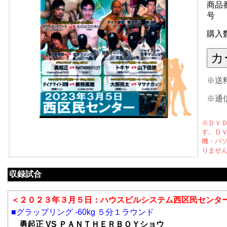
商品
号
購入
※送
※通
※ＤＶ
す。Ｄ
機・パ
りませ
収録試合
＜２０２３年３月５日：ハウスビルシステム西区民センタ
■グラップリング -60kg ５分１ラウンド
勇起正 VS ＰＡＮＴＨＥＲＢＯＹショウ