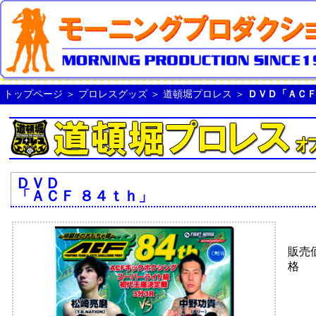
トップページ
＞
プロレスグッズ
＞
道頓堀プロレス
＞
ＤＶＤ「ＡＣＦ
ＤＶＤ
「ＡＣＦ ８４ｔｈ」
販売
格