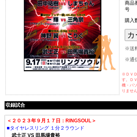
商品
号
購入
※送
※通
※ＤＶ
す。Ｄ
機・パ
りませ
収録試合
＜２０２３年９月１７日：RINGSOUL＞
■タイヤレスリング １分２ラウンド
武士正 VS 田馬場貴裕