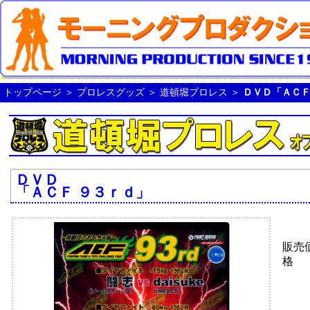
トップページ
＞
プロレスグッズ
＞
道頓堀プロレス
＞
ＤＶＤ「ＡＣＦ
ＤＶＤ
「ＡＣＦ ９３ｒｄ」
販売
格