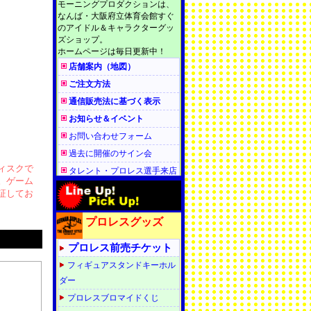
ィスクで
。ゲーム
証してお