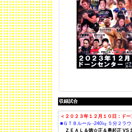
収録試合
＜２０２３年１２月１０日：ドー
■ＧＴＢルール -240㎏ ５分２ラ
ＺＥＡＬ＆徳☆正＆勇起正 VS