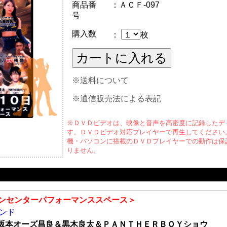
商品番
：ＡＣＦ-097
号
購入数
：
枚
※送料について
※通信販売法による表記
※ＤＶＤビデオは、映像と音声を高密度に記録したデ
す。ＤＶＤビデオ対応プレイヤーで再生してください
機・パソコンに搭載のＤＶＤプレイヤーでの動作は保
りません。
ンセンターパフォーマンススペース＞
ウンド
 坂本オーズ昌良＆黒木良太＆ＰＡＮＴＨＥＲＢＯＹショウ