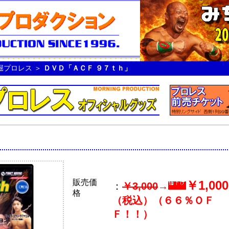
堀プロレス
＞
ＤＶＤ「ＡＣＦ ９７ｔｈ」
販売価
￥1,000
：
￥3,000
→
格
（税込）（６６％ＯＦ
Ｆ！！）