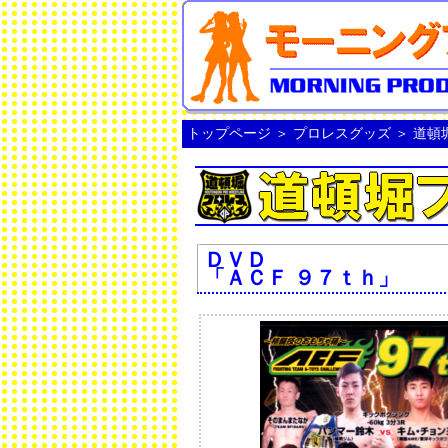
トップページ
＞
プロレスグッズ
＞
道頓
ＤＶＤ
「ＡＣＦ ９７ｔｈ」