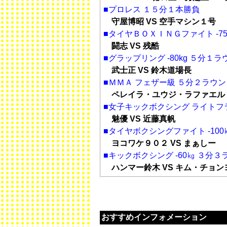
■プロレス １５分１本勝負
守屋博昭 VS 空手マシン１号
■タイヤＢＯＸＩＮＧファイト -7
闘志 VS 残酷
■グラップリング -80kg ５分１ラ
武士正 VS 鈴木道場長
■ＭＭＡ フェザー級 ５分２ラウン
ペレイラ・ユウジ・ラファエル 
■女子キックボクシング ライトフ
魅優 VS 近藤真帆
■タイヤボクシングファイト -10
ヨコワケ９０２ VS まぁしー
■キックボクシング -60㎏ ３分３
ハンマー鈴木 VS キム・チョン
おすすめインフォメーション