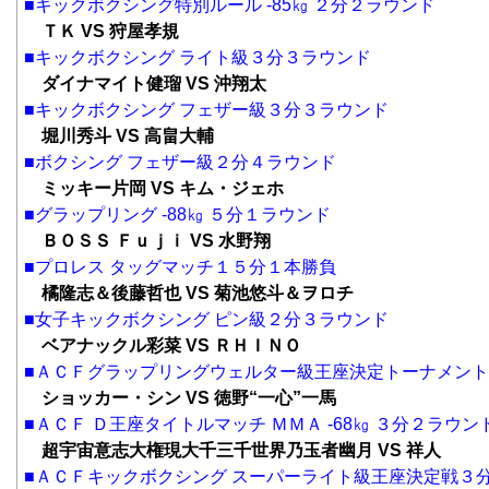
■キックボクシング特別ルール -85㎏ ２分２ラウンド
ＴＫ VS 狩屋孝規
■キックボクシング ライト級３分３ラウンド
ダイナマイト健瑠 VS 沖翔太
■キックボクシング フェザー級３分３ラウンド
堀川秀斗 VS 高畠大輔
■ボクシング フェザー級２分４ラウンド
ミッキー片岡 VS キム・ジェホ
■グラップリング -88㎏ ５分１ラウンド
ＢＯＳＳ Ｆｕｊｉ VS 水野翔
■プロレス タッグマッチ１５分１本勝負
橘隆志＆後藤哲也 VS 菊池悠斗＆ヲロチ
■女子キックボクシング ピン級２分３ラウンド
ベアナックル彩菜 VS ＲＨＩＮＯ
■ＡＣＦグラップリングウェルター級王座決定トーナメン
ショッカー・シン VS 徳野“一心”一馬
■ＡＣＦ Ｄ王座タイトルマッチ ＭＭＡ -68㎏ ３分２ラウン
超宇宙意志大権現大千三千世界乃玉者幽月 VS 祥人
■ＡＣＦキックボクシング スーパーライト級王座決定戦３