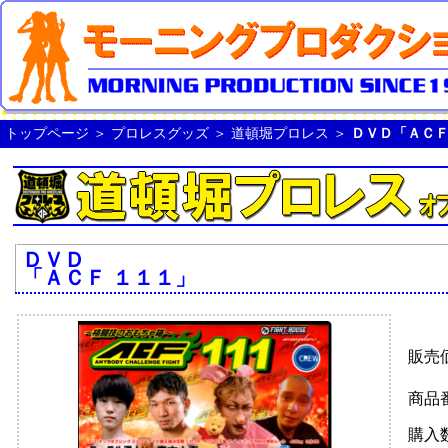
トップページ
＞
プロレスグッズ
＞
道頓堀プロレス
＞
ＤＶＤ「ＡＣＦ
ＤＶＤ
「ＡＣＦ １１１」
販売
商品
購入