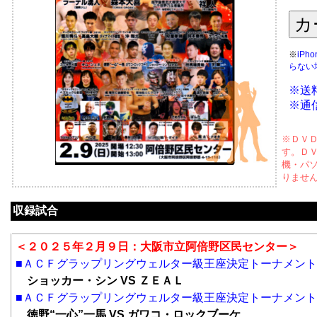
※
iP
らない
※送
※通
※ＤＶ
す。Ｄ
機・パ
りませ
収録試合
＜２０２５年２月９日：大阪市立阿倍野区民センター＞
■ＡＣＦグラップリングウェルター級王座決定トーナメン
ショッカー・シン VS ＺＥＡＬ
■ＡＣＦグラップリングウェルター級王座決定トーナメン
徳野“一心”一馬 VS ガワコ・ロックブーケ