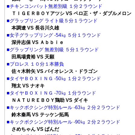
■チキンコンバット無差別級 １分２ラウンド
ＴＩＧＥＲＢＯＹアツシ VS ペロ正・ザ・ダブルメロン
■グラップリング ライト級５分１ラウンド
本調遼 VS 長谷川久雄
■女子グラップリング -54㎏ ５分１ラウンド
深井志保 VS Ａｂｂｉｅ
■グラップリング 無差別級 ５分１ラウンド
田馬場貴裕 VS 天願
■プロレス １０分１本勝負
佐々木幹矢 VS バイオレンス・ドラゴン
■タイヤＢＯＸＩＮＧ -50㎏ １分２ラウンド
翔太 VS ナオキ
■タイヤＢＯＸＩＮＧ -70㎏ １分ラウンド
ＮＡＴＵＲＥＢＯＹ鶏助 VS ダイキ
■キックボクシング特別ルール -63㎏ ２分２ラウンド
鈴木秦馬 VS テッケン拓馬
■キックボクシング特別ルール -90㎏ ２分２ラウンド
さめちゃん VS ぱんだ