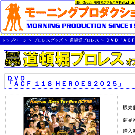
トップページ
＞
プロレスグッズ
＞
道頓堀プロレス
＞
ＤＶＤ「ＡＣＦ
ＤＶＤ
「ＡＣＦ １１８ ＨＥＲＯＥＳ２０２５」
販売
商品
購入