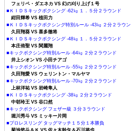
フェリペ・ダエネカ VS 幻の刈り上げ１号
■ＫＩＤＳキックボクシング -62㎏ １．５分２ラウンド
紺田輝希 VS 植田力
■ＫＩＤＳキックボクシング特別ルール -43㎏ ２分２ラウ
久田翔葵 VS 喜多徹将
■ＫＩＤＳキックボクシング -48㎏ １．５分２ラウンド
本庄侑聖 VS 関麗翔
■キックボクシング特別ルール -64㎏ ２分２ラウンド
井上シオン VS 小田チアゴ
■キックボクシング特別ルール -55㎏ ２分２ラウンド
久田翔愛 VS ウェリントン・マルヤマ
■キックボクシング特別ルール -70㎏ ２分２ラウンド
上林洋祐 VS 岩崎隼人
■ＫＩＤＳキックボクシング -38㎏ ２分２ラウンド
中邨玲王 VS 谷口然
■キックボクシング フェザー級 ３分３ラウンド
堀川秀斗 VS ミッキー片岡
■プロレスリング タッグマッチ１５分１本勝負
菊池悠斗＆Ｋ VS 佐々木幹矢＆石川将也