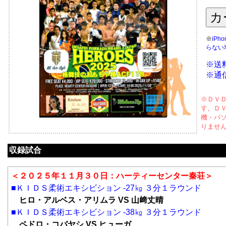
※
iP
らない
※送
※通
※ＤＶ
す。Ｄ
機・パ
りませ
収録試合
＜２０２５年１１月３０日：ハーティーセンター秦荘＞
■ＫＩＤＳ柔術エキシビション -27㎏ ３分１ラウンド
ヒロ・アルベス・アリムラ VS 山﨑丈晴
■ＫＩＤＳ柔術エキシビション -38㎏ ３分１ラウンド
ペドロ・コバヤシ VS ヒューガ