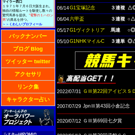
マイラー西口
１９７１年７月６日大阪生まれ。
G1宝塚記念
３連複
△
06/14
独自の情報ルートを駆使し数々の
驚愕馬券を提供。
”電撃の１ハロン
六甲盃
３連複
○
06/04
男”
の異名を持つ。
＞＞
くわしいプロフィール
G1ヴィクトリア
馬連
○
05/17
バックナンバー
G1NHKマイルC
３連単
◎
05/10
ブログ Blog
ツイッター twitter
アクセサリ
リンク集
ＧⅢ第22回アイビスＳ
2022/07/31
キャラクター占い
JpnⅢ第43回小倉記念
2007/07/29
ＧⅢ第69回七夕賞
2020/07/12