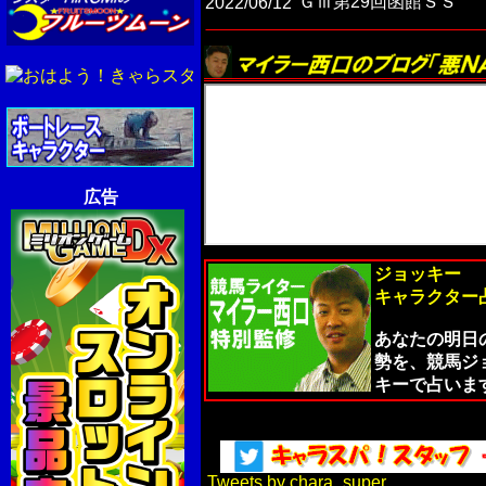
ＧⅢ第29回函館ＳＳ
2022/06/12
広告
ジョッキー
キャラクター
あなたの明日
勢を、競馬ジ
キーで占いま
Tweets by chara_super