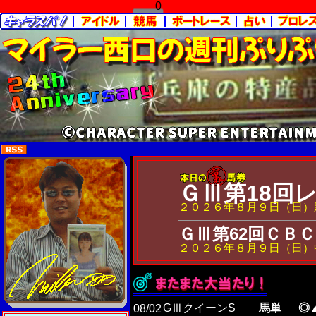
0
ＧⅢ第18回
２０２６年８月９日（日）
ＧⅢ第62回ＣＢ
２０２６年８月９日（日）
GⅢクイーンS
馬単
◎
08/02