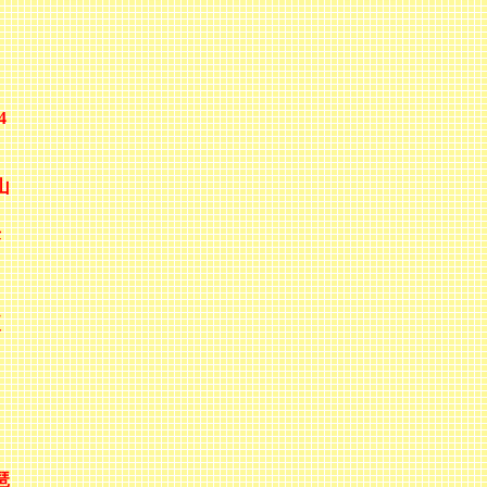
、
4
山
長
イ
夏
琶