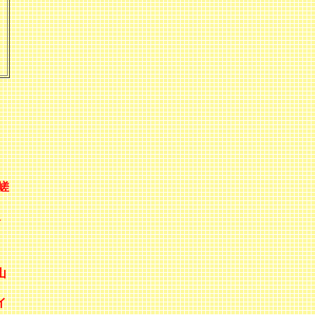
嵯
坂
山
イ