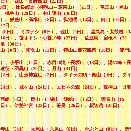
7日）、西山・長野西山（22日）、
20日）、比良縦走（権現山～蓬莱山）（21日）、竜王山・堂山
）、桃谷山（29日）、中山連山（30日）
日）、飯盛山・高塚山（8日）
、
御池岳（12日）、向山（16日）
7日）,、
尾（8日）、ミズナシ（8日）、鏡山（9日）、屋久島・太鼓岩（1
16日）、笹オトシ・小笹ノ峰（23日）、佐渡島・宿根木（28
亀（30日）、
山（8日）、雨乞山（13日）、鏡山山麓花観察（16日）、龍門
）、小平山（11日）、赤目48滝・長坂山（13日）、湯の峰・
北遠征・羽黒山（30日）、月山（31日）
（2日）、山形神室山（3日）、ダイラの頭・奥山（9日）、ダ
4日）、城ヶ山（24日）、エビネの森（24日）、
荒神山・日
西岨（6日）、岡山・山脇山・飯給山（15日）、雲雀山（15
日）、伊勢神宮（23日）、笹尾（26日）、釈迦岳（26日）、
寺山（5日）、太尾山・六原山（9日）、かぶと山（9日）、琵