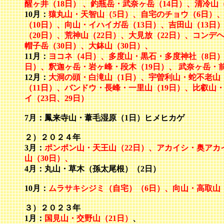
醒ヶ井（18日） 、釣瓶岳・武奈ヶ岳（14日）、清冷山
10月：
猿丸山・天智山（5日）、自宅のチョウ（6日）
（10日）、向山・イハイガ岳（13日）、吉田山（13日
（20日）
、荒神山（22日）、大見放（22日）、コンデヘ
帽子岳（30日）、大鉢山（30日）、
11月：
ヨコネ（4日）、多度山・黒石・多度神社（8日）
日）、釈迦ヶ岳・岩ヶ峰・段木（19日）、 武奈ヶ岳・
12月：
大洞の頭・白滝山（1日）、宇曽利山・蛇不老山（
（11日）、バンドウ・長峰・一里山（19日）、比叡山・
イ（23日、29日）
7月：鳳来寺山・
葦毛湿原
（1日）ヒメヒカゲ
２）２０２４年
3月：
ポンポン山・天王山（22日）、アカイシ・奥アカイ
山（30日）、
4月：丸山・草木（孫太尾根）（2日）
10月：
ムラサキシジミ（自宅）（6日）、向山・高取山
３）２０２３年
1月：
国見山・交野山（21日）
、