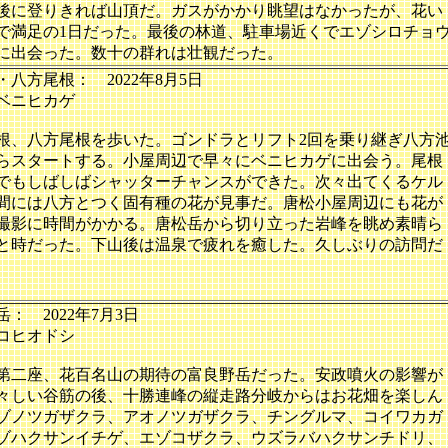
後に登りきれば山頂だ。ガスがかかり眺望はなかったが、花い
で満足の1日だった。最後の林道、駐車場近くでエゾシロチョ
に出会った。数十の群れは壮観だった。
・八方尾根： 2022年8月5日
ベニヒカゲ
根、八方尾根を歩いた。ゴンドラとリフト2回を乗り継ぎ八方
らスタートする。小屋周辺で早々にベニヒカゲに出会う。尾根
でもしばしばシャッターチャンスができた。次々出てくるケル
間には八方とつく固有種の花が見事だ。唐松小屋周辺にも花が
撮影に時間がかかる。唐松岳から切り立った岩峰を眺め素晴ら
と時だった。下山後は温泉で疲れを癒した。久しぶりの訪問だ
岳
： 2022年7月3日
コヒオドシ
第二座、花百名山の期待の富良野岳だった。安政噴火の影響が
々しい谷筋の後、十勝連峰の縦走路分岐からはお花畑を楽しん
ゾノツガザクラ、アオノツガザクラ、チングルマ、コイワカガ
ゾハクサンイチゲ、エゾコザクラ、ウズラバハクサンチドリ、