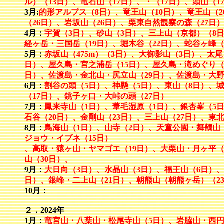
ル）（13日）、竜石山（17日）、・（17日）、頭山（1
3月:
的形アルプス（8日）、竜王山（10日）、竜王山（
（26日）、岩坂山（26日）、栗東自然観察の森（27日
4月：
宇賀（3日）、砂山（3日）、三上山（京都）（8
経ヶ岳・三国岳（19日）、堀木谷（22日）、蛇谷ヶ峰（2
5月：
赤坂山（475m）（3日）、大御影山（3日）、太
日）、屋久島・宮之浦岳（15日）、屋久島・滝めぐり（
日）、佐渡島・金北山・尻立山（29日）、佐渡島・大野
6月：
割谷の頭（5日）、神懸（5日）、東山（8日）、城
（17日）、銚子ヶ口・大峠の頭（27日）
7月：
鳳来寺山（1日）、葦毛湿原（1日）、
銀杏峯（5日
石谷（20日）、金剛山（23日）、三上山（27日）、東
8月：
鳥海山（1日）、山寺（2日）、天童公園・舞鶴山
ジョウ・イブネ（15日）
、高取・猿ヶ山・ヤマゴエ（19日）、大栗山・月ヶ平（2
山（30日）、
9月：
大日向（3日）、水晶山（3日）、福王山（6日）、
日）、銀峰・二上山（21日）、朝熊山（朝熊ヶ岳）（23
10月：
２．2024年
1月：
竜宮山・八葉山・松尾寺山（5日）、岩脇山・西円