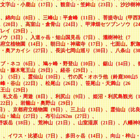
文字山・小鹿山（17日）
、
観音山・笠鉾山（23日）、沙沙樹
）、綿向山（8日）、三峰山：平倉峰（11日）、菩提寺山（甲西
（20日）、高室山・倉骨山（24日）、甲津畑セツブンソウ（2
レイ（29日）、
ソウ（3日）、入道ヶ岳・短山国見岳（7日）、瀧樹神社（7
都府立植物園（14日）、朝日山・神蔵寺（17日）、七面山。釈
・奥アカイシ（27日）、長浜七岡山巡り（30日）、八条山（3
ブ・ネコ（6日）、鳩ヶ峰・野登山（10日）、鋸山（14日）、
山・藤木竜王山（29日）、経谷（29日）、
）（5日）、霊仙山（10日）、竹の尻・オホラ他（鈴鹿300山5
峰・谷山（22日）、松尾山（26日）、笹尾山・天満山（26
王山（29日）
、礼文岳・周遊（8日）、利尻山（9日）、姫沼・利尻島観光（1
22日）、岩籠山・奥野山（29日）
日）、京都府立植物園（9日）、三上山（13日）、霊仙山（比
・城山（27日）、布引山262m（27日）、
野坂岳（18日）、荒神山（21日）、山室湿原（21日）、八幡神
）、イワス・比婆山（7日）、多田ヶ岳（14日）、向山・梓山