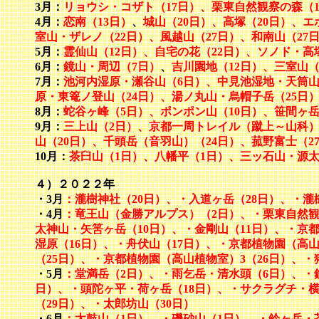
3月：
リョウシ・コザト（17日）、栗東自然観察の森（1
4月：
恋南（13日）
、
城山（20日）、高塚（20日）、エ
室山・ザレノ（22日）、風越山（27日）、和南山（27
5月：
霊仙山（12日）、自宅の花（22日）、ソノド・高
6月：
鏡山・周辺（7日）
、
吉川園地（12日）、三室山（
7月：
池河内湿原・瀬谷山（6日）、中見池湿地・天筒山
原・東篭ノ登山（24日）、湯ノ丸山・烏帽子岳（25日）
8月：
蛇谷ヶ峰（5日）、ポンポン山（10日）、笹間ヶ岳（
9月：
三上山（2日）、京都一周トレイル（蹴上～山科）(
山（20日）、千頭岳（音羽山）（24日）、菰野富士（2
10月：
茶臼山（1日）、八幡平（1日）、三ッ石山・源太
４）２０２２年
・3月
：
瀧樹神社（20日）、・入道ヶ岳（28日）、・瀧
・4月
：竜王山（金勝アルプス）（2日）、・栗東自然観
太神山・矢筈ヶ岳（10日）、・金剛山（11日）、・京都
湿原（16日）、・舟伏山（17日）、・京都植物園（高山
（25日）、・京都植物園（高山植物室）3（26日）、・
・5月
：堂満岳（2日）、・雨乞岳・清水頭（6日）、・鏡
日）、・頭陀ヶ平・荷ヶ岳（18日）、・サクラグチ・横
（29日）、・太郎坊山（30日）
・6月
：太鼓山（1日）、・磯砂山（1日）、・鈴ヶ岳・