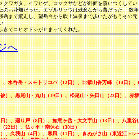
メクワガタ、イワヒゲ、コマクサなどが斜面を覆いつくしてい
上のお花畑だった。エゾルリソウは残念ながら蕾だった。 数年
勝岳まで縦走し、望岳台から吹上温泉まで歩いたがもうその元
い。
歩きでコヒオドシが止まってくれた。
ジへ
、水呑岳・スモトリコバ（12日）、比叡山香芳峰 （14日）、
4被）、黒尾山・丸山（19日）、松尾山・矢田山（23日）、赤
8日）、廻り戸（8日）、如意ヶ岳・大文字山（13日）、八重谷
（22日）、仏ヶ平・南休石（30日）
日）、久我山（4日）
、寒風（11日）、きぬがさ山（東近江トレ