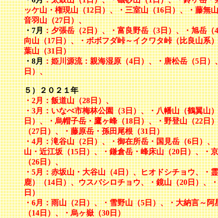
ッケ山・権現山（12日）、・三室山（16日）、・藤無山
音羽山（27日）、
・7月
：夕張岳（2日）、・富良野岳（3日）、・旭岳（
向山（17日）、・ボボフダ峠～イクワタ峠（比良山系）
葉山（31日）
・8月
：姫川源流：親海湿原（4日）、・唐松岳（5日）
日）、
５）２０２１年
・2月：飯道山（28日）、
・3月：いなべ市梅林公園（3日）、・八幡山（鶴翼山）
日）、・烏帽子岳・鷹ヶ峰（18日）、・野登山（22日
（27日）、・藤原岳・孫田尾根（31日）
・4月：滝谷山（2日）、・御在所岳・国見岳（6日）、
山・近江坂（15日）、・鎌倉岳・峰床山（20日）、・
（26日）、
・5月：赤坂山・大谷山（4日）、ヒオドシチョウ、・
鹿）（14日）、ウスバシロチョウ、・鏡山（20日）、・
日）
・6月：雨山（2日）、・雪野山（5日）、・大納言～阿
（14日）、・烏ヶ嶽（30日）