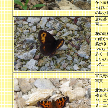
から最
っぱい
の吸水
唐松岳
写真：
花の尾
山荘か
筋歩き
ンの」
多く、
しいひ
った。
富良野
写真：
北海道
残る荒
だ。エ
ミ、エ