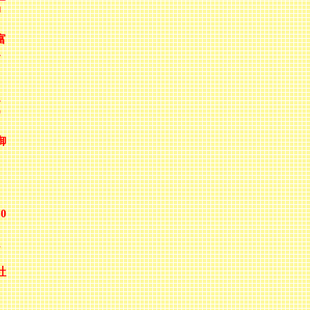
神
富
4
迦
0
御
0
良
社
・