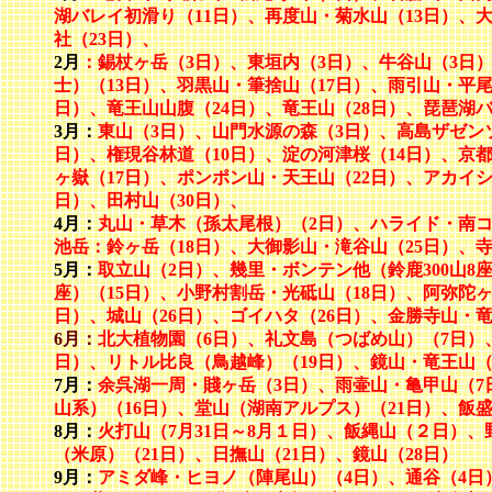
湖バレイ初滑り（11日）、再度山・菊水山（13日）、大
社（23日）、
2月
：錫杖ヶ岳（3日）、東垣内（3日）、牛谷山（3日
士）（13日）、羽黒山・筆捨山（17日）、雨引山・平尾
日）、竜王山山腹（24日）、竜王山（28日）、
琵琶湖バ
3月：
東山（3日）、山門水源の森（3日）、高島ザゼン
日）、権現谷林道（10日）、淀の河津桜（14日）、京
ヶ嶽（17日）、ポンポン山・天王山（22日）、アカイシ
日）、田村山（30日）、
4月：
丸山・草木（孫太尾根）（2日）、ハライド・南コ
池岳：鈴ヶ岳（18日）、大御影山・滝谷山（25日）、寺
5月：
取立山（2日）、幾里・ボンテン他（鈴鹿300山8座
座）（15日）、小野村割岳・光砥山（18日）、阿弥陀ヶ
日）、城山（26日）、ゴイハタ（26日）、金勝寺山・竜
6月：
北大植物園（6日）、礼文島（つばめ山）（7日）
日）、リトル比良（鳥越峰）（19日）、鏡山・竜王山（
7月：
余呉湖一周・賤ヶ岳（3日）、雨壷山・亀甲山（7
山系）（16日）、堂山（湖南アルプス）（21日）、飯盛山
8月：
火打山（7月31日～8月１日）、飯縄山（２日）、
（米原）（21日）、日撫山（21日）、鏡山（28日）
9月：
アミダ峰・ヒヨノ（陣尾山）（4日）、通谷（4日