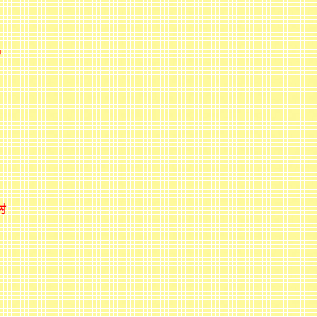
烏
レ
村