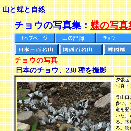
山と蝶と自然
チョウの写真集
：
蝶の写真
チョウの写真
日本のチョウ、238 種を撮影
夕張岳：
写真：
登山口
多い。
道を登
いた。
る。木
る。吹