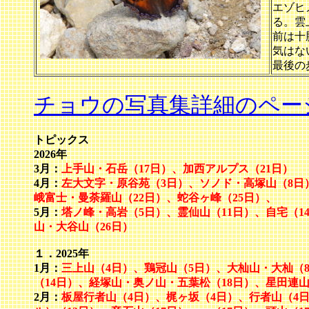
エゾヒ
る。雲
前は十
気はな
最後の
チョウの写真集詳細のペー
トピックス
2026年
3月：
上手山・石岳（17日）、加西アルプス（21日）
4月：
左大文字・原谷苑（3日）、ソノド・高塚山（8日）
峨富士・曼荼羅山（22日）、蛇谷ヶ峰（25日）、
5月：
塔ノ峰・高岩（5日）、
霊仙山（11日）、自宅（1
山・大谷山（26日）
１．2025年
1月：
三上山（4日）、鶏冠山（5日）、大杣山・大杣（
（14日）、経塚山・奥ノ山・五葉松（18日）、星田連山
2月：
板屋行者山（4日）、梶ヶ坂（4日）、行者山（4