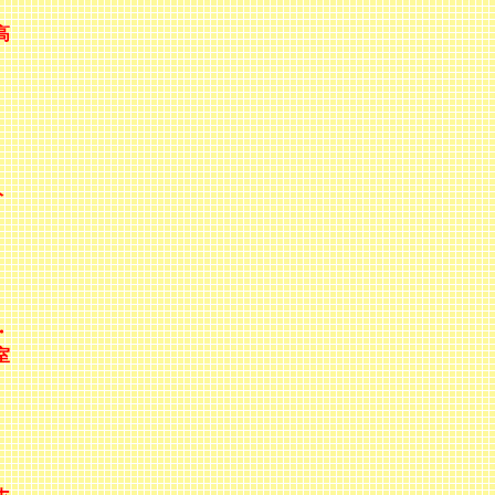
高
）
分
・
室
山
ホ