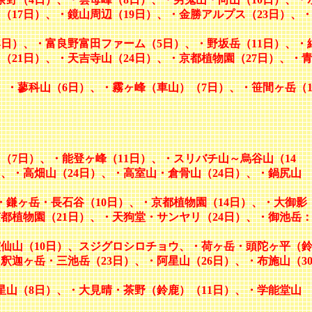
（17日）、・鏡山周辺（19日）、・金勝アルプス（23日）、
4日）、・富良野富田ファーム（5日）、・野坂岳（11日）、・
（21日）、・天吉寺山（24日）、・京都植物園（27日）、・
、・蓼科山（6日）、・霧ヶ峰（車山）（7日）、・笹間ヶ岳（1
（7日）、・能登ヶ峰（11日）、・スリバチ山～烏谷山（14
）、・高畑山（24日）、・高室山・倉骨山（24日）、・鍋尻山
・鎌ヶ岳・長石谷（10日）、・京都植物園（14日）、・大御影
京都植物園（21日）、・天狗堂・サンヤリ（24日）、・御池岳
霊仙山（10日）、スジグロシロチョウ、・荷ヶ岳・頭陀ヶ平（
釈迦ヶ岳・三池岳（23日）、・阿星山（26日）、・布施山（3
星山（8日）、・大見晴・茶野（鈴鹿）（11日）、・学能堂山