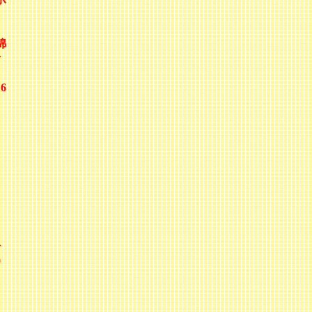
・
綿
青
6
：
鈴
0