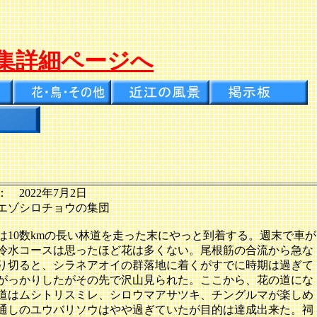
集詳細ページへ
 2022年7月2日
エゾシロチョウの集団
は10数kmの長い林道を走った末にやっと到着する。週末で車が
冷水コースは思ったほど花は多くない。尾根筋の合流から急な
り切ると、シラネアオイの群落地に着くがすでに時期は過ぎて
がっかりしたがその先で沢山見られた。ここから、花の道にな
道はムシトリスミレ、シロウマアサツキ、チングルマが楽しめ
通しのユウバリソウはやや過ぎていたが目的は達成出来た。祠