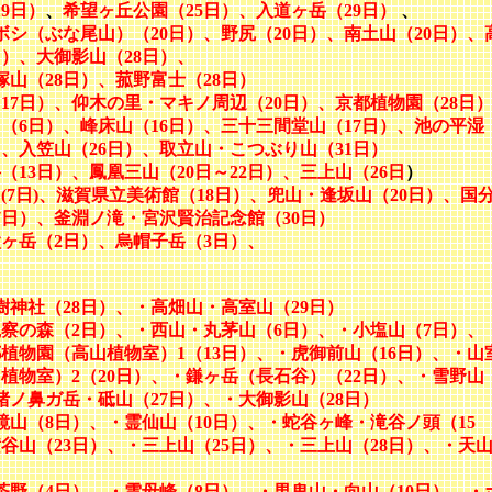
9日）
、
希望ヶ丘公園（25日）、入道ヶ岳（29日）
、
ボシ（ぶな尾山）（20日）、野尻（20日）、南土山（20日）、
日）、大御影山（28日）、
塚山（28日）、菰野富士（28日）
17日）、仰木の里・マキノ周辺（20日）、京都植物園（28日
（6日）、峰床山（16日）、三十三間堂山（17日）、池の平湿
、入笠山（26日）、取立山・こつぶり山（31日）
13日）、鳳凰三山（20日～22日）、三上山（26日
）
7日)、滋賀県立美術館（18日）、兜山・逢坂山（20日）、
国
7日）、釜淵ノ滝・宮沢賢治記念館（30日）
ヶ岳（2日）、烏帽子岳（3日）、
樹神社（28日）、・高畑山・高室山（29日）
察の森（2日）、
・西山・丸茅山（6日）、・小塩山（7日）、
植物園（高山植物室）1（13日）、・虎御前山（16日）、・山
植物室）2（20日）、・鎌ヶ岳（長石谷）（22日）、・雪野山
猪ノ鼻ガ岳・砥山（27日）、・大御影山（28日）
山（8日）、・霊仙山（10日）、・蛇谷ヶ峰・滝谷ノ頭（15
谷山（23日）、・三上山（25日）、・三上山（28日）、・天
茶野（4日）、・雲母峰（8日）、・男鬼山・向山（10日）、・