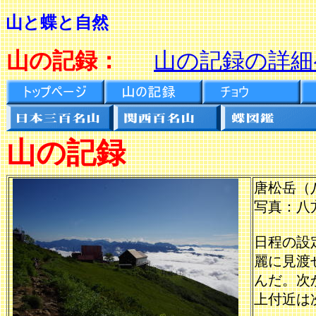
山と蝶と自然
山の記録：
山の記録の詳細
山の記録
唐松岳（
写真：八
日程の設
麗に見渡
んだ。次
上付近は