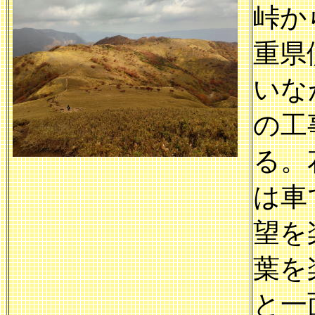
峠か
重県
いな
の工
る。
は車
望を
葉を
と一