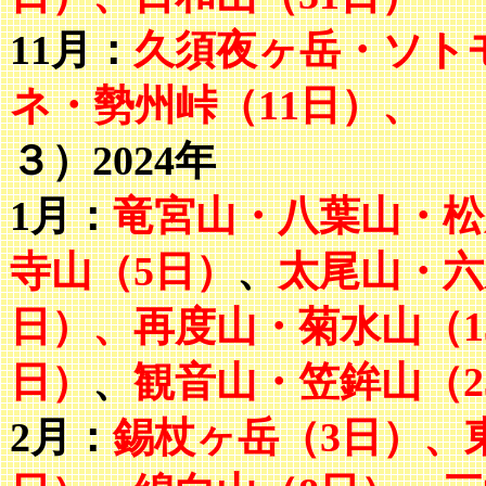
11月：
久須夜ヶ岳・ソト
ネ・勢州峠（11日）、
３）2024年
1月：
竜宮山・八葉山・松
寺山（5日）
、
太尾山・六
日）、再度山・菊水山（1
日）
、
観音山・笠鉾山（2
2月：
錫杖ヶ岳（3日）、