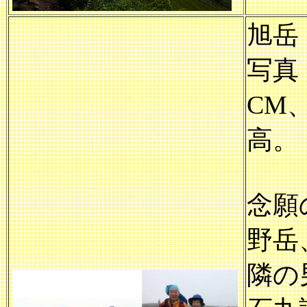
旭岳：
写真
CM
高。
念願
野岳
隣の