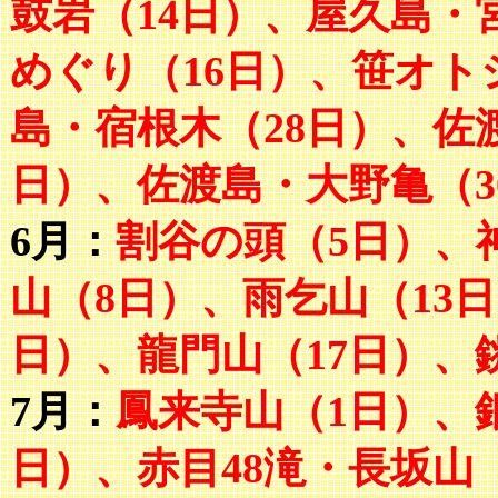
鼓岩（14日）、屋久島・
めぐり（16日）、笹オト
島・宿根木（28日）、佐
日）、佐渡島・大野亀（3
6月：
割谷の頭（5日）、
山（8日）、雨乞山（13
日）、龍門山（17日）、
7月：
鳳来寺山（1日）
、
日）、赤目48滝・長坂山