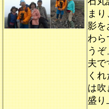
石丸
まり
影を
わら
うぞ
夫で
くれ
は吹
盛り