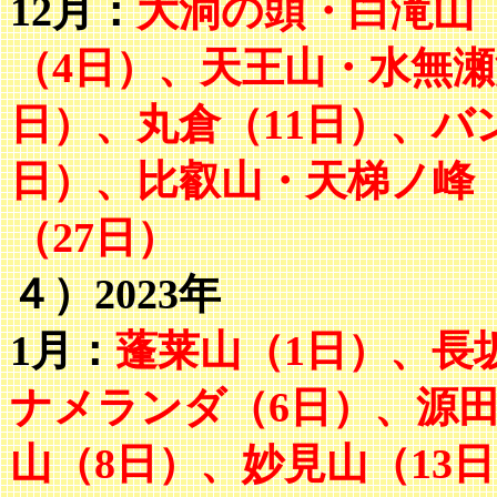
12月：
大洞の頭・白滝山
（4日）、天王山・水無瀬
日）、丸倉（11日）、バ
日）、
比叡山・天梯ノ峰
（27日）
４）2023年
1月：
蓬莱山（1日）、長
ナメランダ（6日）、源
山（8日）、妙見山（13