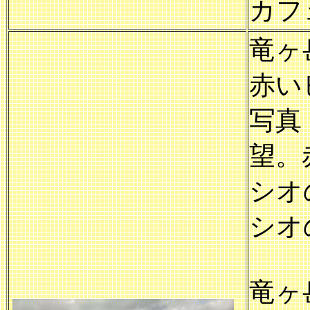
カフ
竜ヶ
赤い
写真
望。
シオ
シオ
竜ヶ