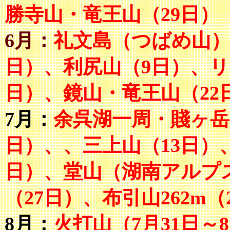
勝寺山・竜王山（29日）
6月：
礼文島（つばめ山）
日）、利尻山（9日）、リ
日）、鏡山・竜王山（22
7月：
余呉湖一周・賤ヶ岳
日）、、三上山（13日）
日）、堂山（湖南アルプ
（27日）、布引山262m（
8月：
火打山（7月31日～