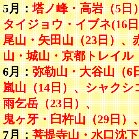
5月：
塔ノ峰・高岩（5日
タイジョウ・イブネ(16
尾山・矢田山（23日）、
山・城山・京都トレイル（
6月：
弥勒山・大谷山（6
嵐山（14日）、シャクシ
雨乞岳（23日）、
鬼ヶ牙・臼杵山（29日）
7月：
菩提寺山・水口沈下