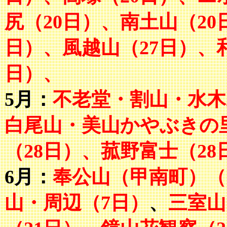
尻（20日）、南土山（20
日）、風越山（27日）、
日）、
5月：
不老堂・割山・水木
白尾山・美山かやぶきの
（28日）、菰野富士（28
6月：
奉公山（甲南町）（
山・周辺（7日）
、
三室山